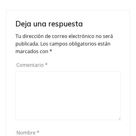
a
w
o
c
i
m
e
t
p
Deja una respuesta
b
t
a
o
e
r
Tu dirección de correo electrónico no será
o
r
t
publicada.
Los campos obligatorios están
k
i
marcados con
*
r
Comentario
*
Nombre
*