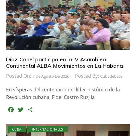
Díaz-Canel participa en la IV Asamblea
Continental ALBA Movimientos en La Habana
Posted On:
Posted By:
7 De Agosto De 2026
Cubadebate
En vísperas del centenario del líder histórico de la
Revolución cubana, Fidel Castro Ruz, la
F
T
C
a
w
o
c
i
m
CUBA
INTERNACIONALES
e
t
p