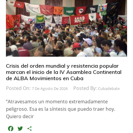
b
t
a
o
e
r
o
r
t
k
i
r
Crisis del orden mundial y resistencia popular
marcan el inicio de la IV Asamblea Continental
de ALBA Movimientos en Cuba
Posted On:
Posted By:
7 De Agosto De 2026
Cubadebate
“Atravesamos un momento extremadamente
peligroso. Esa es la síntesis que puedo traer hoy.
Quiero decir
F
T
C