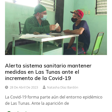
b
t
a
o
e
r
o
r
t
k
i
r
Alerta sistema sanitario mantener
medidas en Las Tunas ante el
incremento de la Covid-19
28 De Abril De 2023
Natasha Díaz Bardón
La Covid-19 forma parte aún del entorno epidémico
de Las Tunas. Ante la aparición de