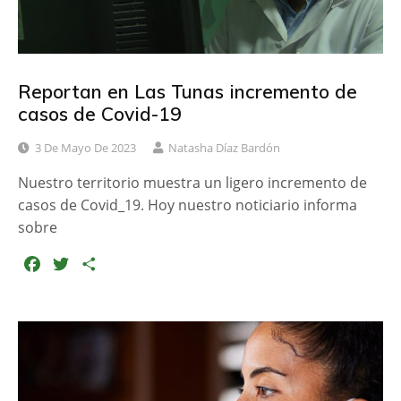
Reportan en Las Tunas incremento de
casos de Covid-19
3 De Mayo De 2023
Natasha Díaz Bardón
Nuestro territorio muestra un ligero incremento de
casos de Covid_19. Hoy nuestro noticiario informa
sobre
F
T
C
a
w
o
c
i
m
e
t
p
b
t
a
o
e
r
o
r
t