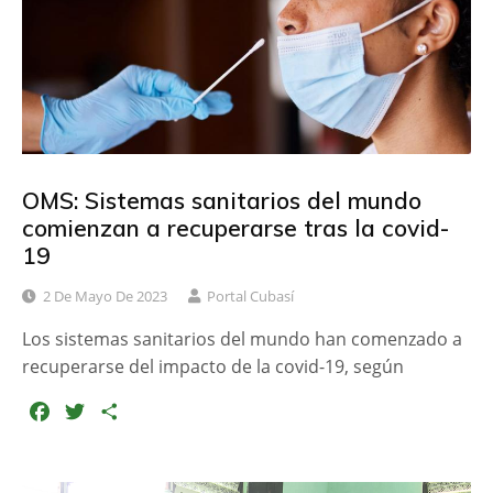
k
i
r
OMS: Sistemas sanitarios del mundo
comienzan a recuperarse tras la covid-
19
2 De Mayo De 2023
Portal Cubasí
Los sistemas sanitarios del mundo han comenzado a
recuperarse del impacto de la covid-19, según
F
T
C
a
w
o
c
i
m
e
t
p