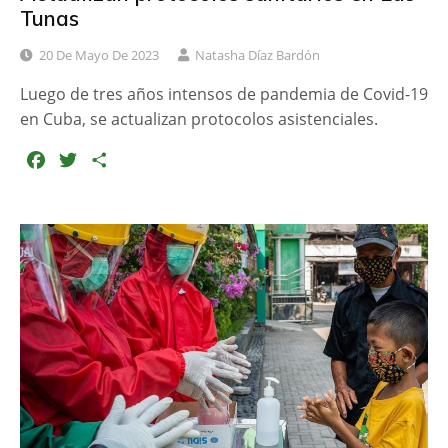
Tunas
20 De Mayo De 2023
Natasha Díaz Bardón
Luego de tres años intensos de pandemia de Covid-19
en Cuba, se actualizan protocolos asistenciales.
F
T
C
a
w
o
c
i
m
e
t
p
b
t
a
o
e
r
o
r
t
k
i
r