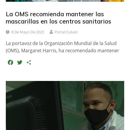
La OMS recomienda mantener las
mascarillas en los centros sanitarios
8 De Mayo De 2023
Portal Cubasí
La portavoz de la Organización Mundial de la Salud
(OMS), Margaret Harris, ha recomendado mantener
F
T
C
a
w
o
c
i
m
e
t
p
b
t
a
o
e
r
o
r
t
k
i
r