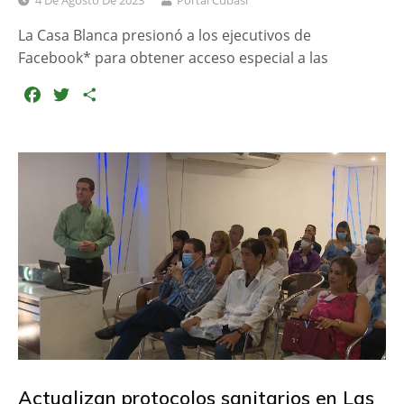
4 De Agosto De 2023
Portal Cubasí
La Casa Blanca presionó a los ejecutivos de
Facebook* para obtener acceso especial a las
F
T
C
a
w
o
c
i
m
e
t
p
b
t
a
o
e
r
o
r
t
k
i
r
Actualizan protocolos sanitarios en Las