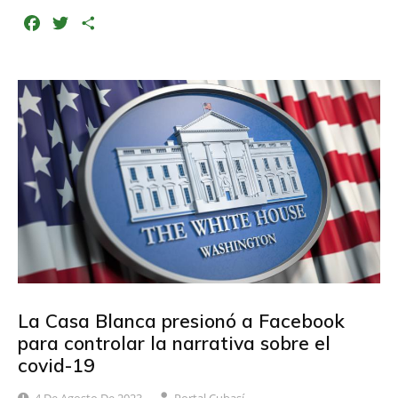
F
T
C
a
w
o
c
i
m
e
t
p
b
t
a
o
e
r
o
r
t
k
i
r
La Casa Blanca presionó a Facebook
para controlar la narrativa sobre el
covid-19