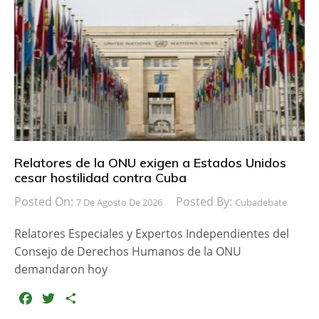
b
t
a
o
e
r
o
r
t
k
i
r
Relatores de la ONU exigen a Estados Unidos
cesar hostilidad contra Cuba
Posted On:
Posted By:
7 De Agosto De 2026
Cubadebate
Relatores Especiales y Expertos Independientes del
Consejo de Derechos Humanos de la ONU
demandaron hoy
F
T
C
a
w
o