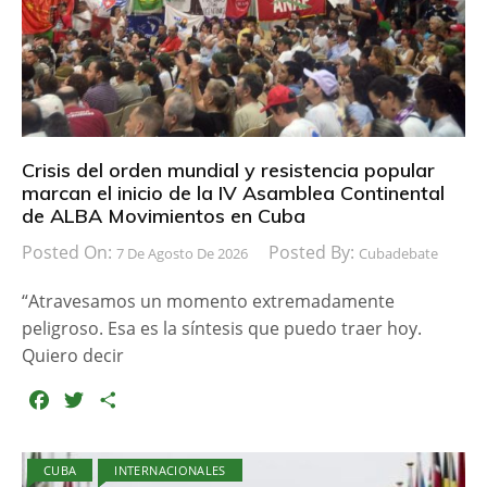
Crisis del orden mundial y resistencia popular
marcan el inicio de la IV Asamblea Continental
de ALBA Movimientos en Cuba
Posted On:
Posted By:
7 De Agosto De 2026
Cubadebate
“Atravesamos un momento extremadamente
peligroso. Esa es la síntesis que puedo traer hoy.
Quiero decir
F
T
C
a
w
o
c
i
m
CUBA
INTERNACIONALES
e
t
p