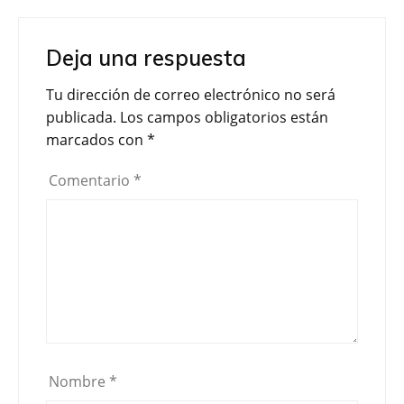
c
i
m
e
t
p
Deja una respuesta
b
t
a
o
e
r
Tu dirección de correo electrónico no será
o
r
t
publicada.
Los campos obligatorios están
k
i
marcados con
*
r
Comentario
*
Nombre
*