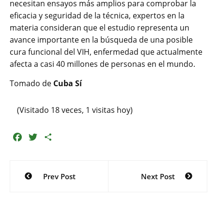
necesitan ensayos más amplios para comprobar la
eficacia y seguridad de la técnica, expertos en la
materia consideran que el estudio representa un
avance importante en la búsqueda de una posible
cura funcional del VIH, enfermedad que actualmente
afecta a casi 40 millones de personas en el mundo.
Tomado de
Cuba Sí
(Visitado 18 veces, 1 visitas hoy)
F
T
C
a
w
o
c
i
m
Navegación
e
t
p
Prev Post
Next Post
de
b
t
a
o
e
r
entradas
o
r
t