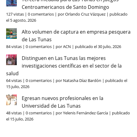
Centroamericanos de Santo Domingo
127 vistas
|
0 comentarios
|
por
Orlando Cruz Vázquez
|
publicado
el 5 agosto, 2026
Alto volumen de captura en empresa pesquera
de Las Tunas
84 vistas
|
0 comentarios
|
por
ACN
|
publicado el 30 julio, 2026
Distinguen en Las Tunas las mejores
investigaciones científicas en el sector de la
salud
64 vistas
|
0 comentarios
|
por
Natasha Díaz Bardón
|
publicado el
15 julio, 2026
Egresan nuevos profesionales en la
Universidad de Las Tunas
48 vistas
|
0 comentarios
|
por
Yelenis Fernández García
|
publicado
el 15 julio, 2026