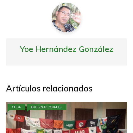
k
i
r
Yoe Hernández González
Artículos relacionados
CUBA
INTERNACIONALES