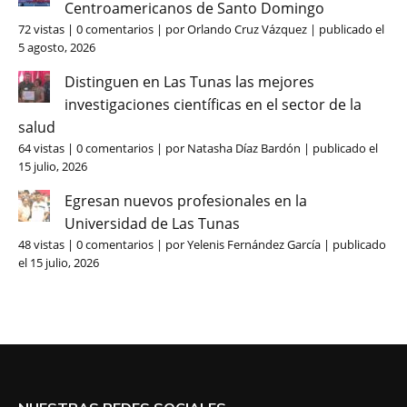
Centroamericanos de Santo Domingo
72 vistas
|
0 comentarios
|
por
Orlando Cruz Vázquez
|
publicado el
5 agosto, 2026
Distinguen en Las Tunas las mejores
investigaciones científicas en el sector de la
salud
64 vistas
|
0 comentarios
|
por
Natasha Díaz Bardón
|
publicado el
15 julio, 2026
Egresan nuevos profesionales en la
Universidad de Las Tunas
48 vistas
|
0 comentarios
|
por
Yelenis Fernández García
|
publicado
el 15 julio, 2026