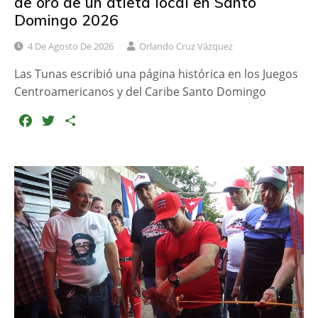
de oro de un atleta local en Santo
Domingo 2026
4 De Agosto De 2026
Orlando Cruz Vázquez
Las Tunas escribió una página histórica en los Juegos
Centroamericanos y del Caribe Santo Domingo
F
T
C
a
w
o
c
i
m
e
t
p
b
t
a
o
e
r
o
r
t
k
i
r