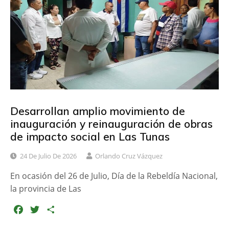
o
e
r
o
r
t
k
i
r
Desarrollan amplio movimiento de
inauguración y reinauguración de obras
de impacto social en Las Tunas
24 De Julio De 2026
Orlando Cruz Vázquez
En ocasión del 26 de Julio, Día de la Rebeldía Nacional,
la provincia de Las
F
T
C
a
w
o