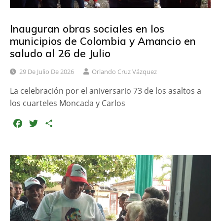
Inauguran obras sociales en los
municipios de Colombia y Amancio en
saludo al 26 de Julio
29 De Julio De 2026
Orlando Cruz Vázquez
La celebración por el aniversario 73 de los asaltos a
los cuarteles Moncada y Carlos
F
T
C
a
w
o
c
i
m
e
t
p
b
t
a
o
e
r
o
r
t
k
i
r