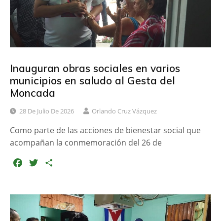
Inauguran obras sociales en varios
municipios en saludo al Gesta del
Moncada
28 De Julio De 2026
Orlando Cruz Vázquez
Como parte de las acciones de bienestar social que
acompañan la conmemoración del 26 de
F
T
C
a
w
o
c
i
m
e
t
p
b
t
a