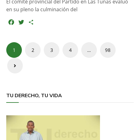
El comité provincial del Partido en Las Tunas evaluó
en su pleno la culminación del
F
T
C
a
w
o
c
i
m
e
t
p
Navegación
1
2
3
4
…
98
b
t
a
de
o
e
r
entradas
o
r
t
k
i
r
TU DERECHO, TU VIDA