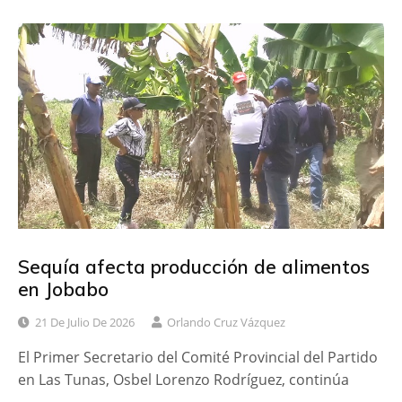
c
i
m
e
t
p
b
t
a
o
e
r
o
r
t
k
i
r
Sequía afecta producción de alimentos
en Jobabo
21 De Julio De 2026
Orlando Cruz Vázquez
El Primer Secretario del Comité Provincial del Partido
en Las Tunas, Osbel Lorenzo Rodríguez, continúa