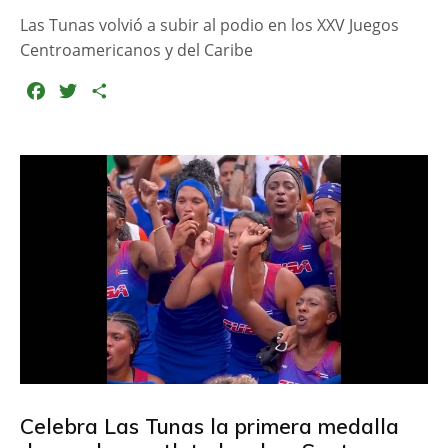
Las Tunas volvió a subir al podio en los XXV Juegos
Centroamericanos y del Caribe
F
T
C
a
w
o
c
i
m
e
t
p
b
t
a
o
e
r
o
r
t
k
i
r
Celebra Las Tunas la primera medalla