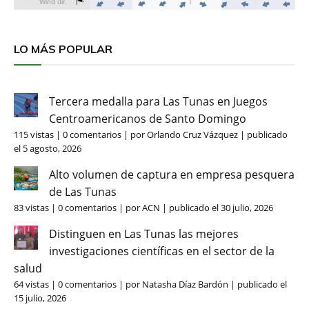
LO MÁS POPULAR
Tercera medalla para Las Tunas en Juegos
Centroamericanos de Santo Domingo
115 vistas
|
0 comentarios
|
por
Orlando Cruz Vázquez
|
publicado
el 5 agosto, 2026
Alto volumen de captura en empresa pesquera
de Las Tunas
83 vistas
|
0 comentarios
|
por
ACN
|
publicado el 30 julio, 2026
Distinguen en Las Tunas las mejores
investigaciones científicas en el sector de la
salud
64 vistas
|
0 comentarios
|
por
Natasha Díaz Bardón
|
publicado el
15 julio, 2026