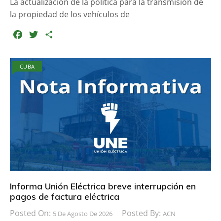
La actualización de la política para la transmisión de
la propiedad de los vehículos de
F
T
C
a
w
o
c
i
m
CUBA
e
t
p
b
t
a
o
e
r
o
r
t
k
i
r
Informa Unión Eléctrica breve interrupción en
pagos de factura eléctrica
Posted On:
Posted By:
5 De Agosto De 2026
ACN