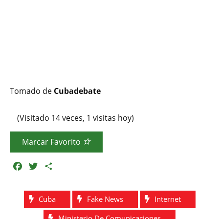
Tomado de
Cubadebate
(Visitado 14 veces, 1 visitas hoy)
Marcar Favorito
F
T
C
a
w
o
c
i
m
Cuba
Fake News
Internet
e
t
p
b
t
a
Ministerio De Comunicaciones