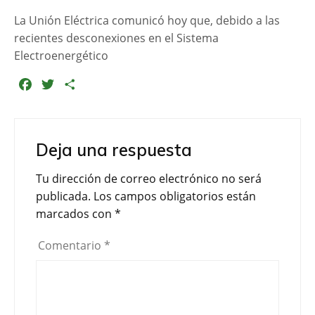
La Unión Eléctrica comunicó hoy que, debido a las
recientes desconexiones en el Sistema
Electroenergético
F
T
C
a
w
o
c
i
m
e
t
p
Deja una respuesta
b
t
a
o
e
r
Tu dirección de correo electrónico no será
o
r
t
publicada.
Los campos obligatorios están
k
i
marcados con
*
r
Comentario
*