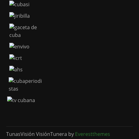
TunasVisión VisiónTunera by
Everestthemes