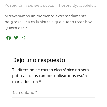
Posted On:
Posted By:
7 De Agosto De 2026
Cubadebate
“Atravesamos un momento extremadamente
peligroso. Esa es la síntesis que puedo traer hoy.
Quiero decir
F
T
C
a
w
o
c
i
m
e
t
p
Deja una respuesta
b
t
a
o
e
r
Tu dirección de correo electrónico no será
o
r
t
publicada.
Los campos obligatorios están
k
i
marcados con
*
r
Comentario
*