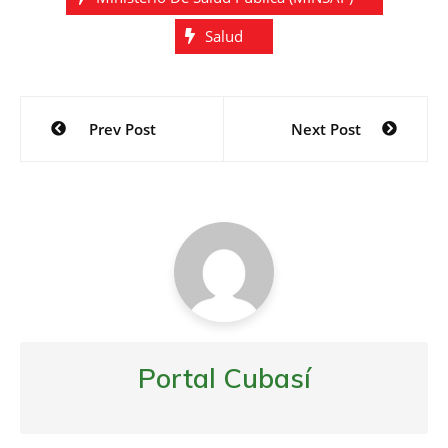
o
e
r
o
r
t
Salud
k
i
r
Navegación
Prev Post
Next Post
de
entradas
Portal Cubasí