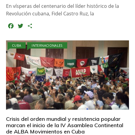
En vísperas del centenario del líder histórico de la
Revolución cubana, Fidel Castro Ruz, la
F
T
C
a
w
o
c
i
m
CUBA
INTERNACIONALES
e
t
p
b
t
a
o
e
r
o
r
t
k
i
r
Crisis del orden mundial y resistencia popular
marcan el inicio de la IV Asamblea Continental
de ALBA Movimientos en Cuba