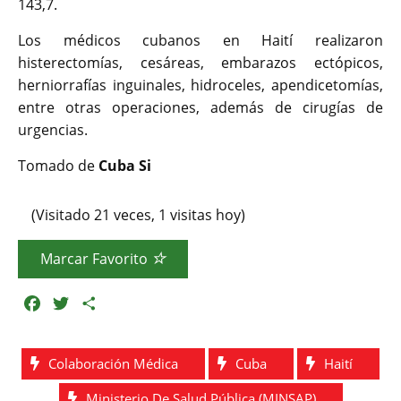
143,7.
Los médicos cubanos en Haití realizaron
histerectomías, cesáreas, embarazos ectópicos,
herniorrafías inguinales, hidroceles, apendicetomías,
entre otras operaciones, además de cirugías de
urgencias.
Tomado de
Cuba Si
(Visitado 21 veces, 1 visitas hoy)
Marcar Favorito
F
T
C
a
w
o
c
i
m
Colaboración Médica
Cuba
Haití
e
t
p
b
t
a
Ministerio De Salud Pública (MINSAP)