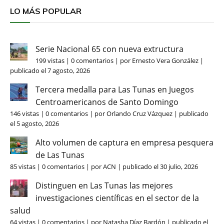
LO MÁS POPULAR
Serie Nacional 65 con nueva extructura
199 vistas
|
0 comentarios
|
por
Ernesto Vera González
|
publicado el 7 agosto, 2026
Tercera medalla para Las Tunas en Juegos
Centroamericanos de Santo Domingo
146 vistas
|
0 comentarios
|
por
Orlando Cruz Vázquez
|
publicado
el 5 agosto, 2026
Alto volumen de captura en empresa pesquera
de Las Tunas
85 vistas
|
0 comentarios
|
por
ACN
|
publicado el 30 julio, 2026
Distinguen en Las Tunas las mejores
investigaciones científicas en el sector de la
salud
64 vistas
|
0 comentarios
|
por
Natasha Díaz Bardón
|
publicado el