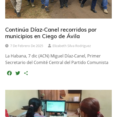
Continúa Díaz-Canel recorridos por
municipios en Ciego de Ávila
7 De Febrero De 2025
Elizabeth Silva Rodriguez
La Habana, 7 dic (ACN) Miguel Díaz-Canel, Primer
Secretario del Comité Central del Partido Comunista
F
T
C
a
w
o
c
i
m
e
t
p
b
t
a
o
e
r
o
r
t
k
i