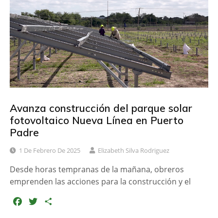
o
e
r
o
r
t
k
i
r
Avanza construcción del parque solar
fotovoltaico Nueva Línea en Puerto
Padre
1 De Febrero De 2025
Elizabeth Silva Rodriguez
Desde horas tempranas de la mañana, obreros
emprenden las acciones para la construcción y el
F
T
C
a
w
o