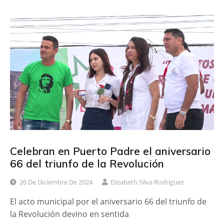
c
i
m
e
t
p
b
t
a
o
e
r
o
r
t
k
i
r
Celebran en Puerto Padre el aniversario
66 del triunfo de la Revolución
26 De Diciembre De 2024
Elizabeth Silva Rodriguez
El acto municipal por el aniversario 66 del triunfo de
la Revolución devino en sentida