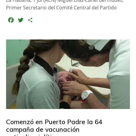
Primer Secretario del Comité Central del Partido
F
T
C
a
w
o
c
i
m
e
t
p
b
t
a
o
e
r
o
r
t
k
i
r
Comenzó en Puerto Padre la 64
campaña de vacunación