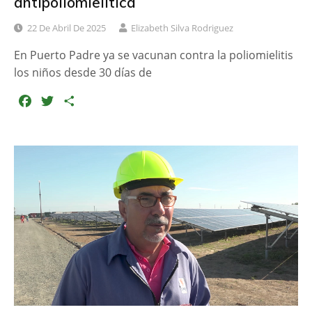
antipoliomielítica
22 De Abril De 2025
Elizabeth Silva Rodriguez
En Puerto Padre ya se vacunan contra la poliomielitis
los niños desde 30 días de
F
T
C
a
w
o
c
i
m
e
t
p
b
t
a
o
e
r
o
r
t
k
i
r