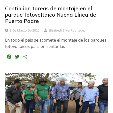
Continúan tareas de montaje en el
parque fotovoltaico Nuena Línea de
Puerto Padre
3 De Marzo De 2025
Elizabeth Silva Rodriguez
En todo el país se acomete el montaje de los parques
fotovoltaicos para enfrentar las
F
T
C
a
w
o
c
i
m
e
t
p
b
t
a
o
e
r
o
r
t
k
i
r