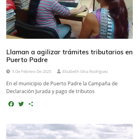
r
Llaman a agilizar trámites tributarios en
Puerto Padre
5 De Febrero De 2025
Elizabeth Silva Rodriguez
En el municipio de Puerto Padre la Campaña de
Declaración Jurada y pago de tributos
F
T
C
a
w
o
c
i
m
e
t
p
b
t
a