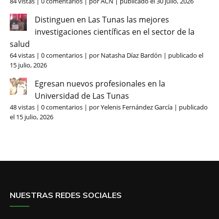
84 vistas
|
0 comentarios
|
por
ACN
|
publicado el 30 julio, 2026
Distinguen en Las Tunas las mejores
investigaciones científicas en el sector de la
salud
64 vistas
|
0 comentarios
|
por
Natasha Díaz Bardón
|
publicado el
15 julio, 2026
Egresan nuevos profesionales en la
Universidad de Las Tunas
48 vistas
|
0 comentarios
|
por
Yelenis Fernández García
|
publicado
el 15 julio, 2026
NUESTRAS REDES SOCIALES