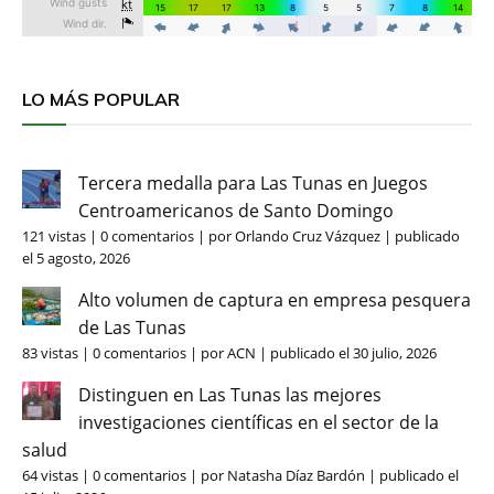
LO MÁS POPULAR
Tercera medalla para Las Tunas en Juegos
Centroamericanos de Santo Domingo
121 vistas
|
0 comentarios
|
por
Orlando Cruz Vázquez
|
publicado
el 5 agosto, 2026
Alto volumen de captura en empresa pesquera
de Las Tunas
83 vistas
|
0 comentarios
|
por
ACN
|
publicado el 30 julio, 2026
Distinguen en Las Tunas las mejores
investigaciones científicas en el sector de la
salud
64 vistas
|
0 comentarios
|
por
Natasha Díaz Bardón
|
publicado el