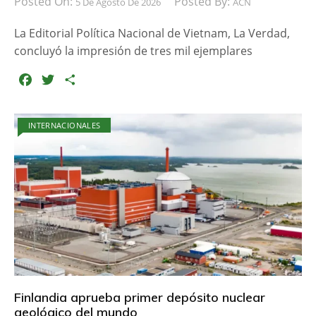
Posted On:
Posted By:
5 De Agosto De 2026
ACN
La Editorial Política Nacional de Vietnam, La Verdad,
concluyó la impresión de tres mil ejemplares
F
T
C
a
w
o
c
i
m
INTERNACIONALES
e
t
p
b
t
a
o
e
r
o
r
t
k
i
r
Finlandia aprueba primer depósito nuclear
geológico del mundo