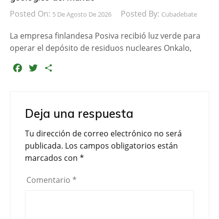
Posted On:
Posted By:
5 De Agosto De 2026
Cubadebate
La empresa finlandesa Posiva recibió luz verde para
operar el depósito de residuos nucleares Onkalo,
F
T
C
a
w
o
c
i
m
e
t
p
Deja una respuesta
b
t
a
o
e
r
Tu dirección de correo electrónico no será
o
r
t
publicada.
Los campos obligatorios están
k
i
marcados con
*
r
Comentario
*