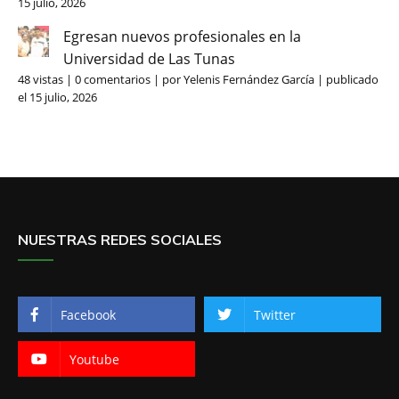
15 julio, 2026
Egresan nuevos profesionales en la
Universidad de Las Tunas
48 vistas
|
0 comentarios
|
por
Yelenis Fernández García
|
publicado
el 15 julio, 2026
NUESTRAS REDES SOCIALES
Facebook
Twitter
Youtube