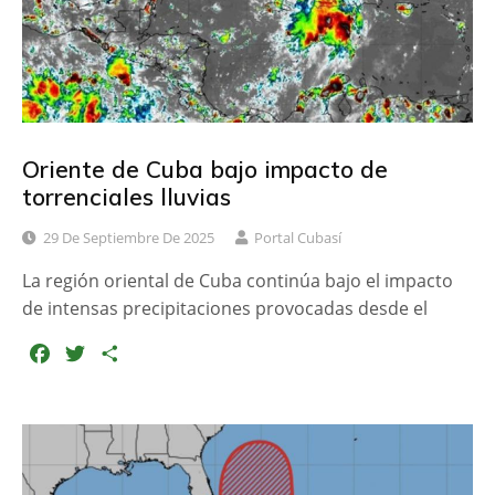
r
Oriente de Cuba bajo impacto de
torrenciales lluvias
29 De Septiembre De 2025
Portal Cubasí
La región oriental de Cuba continúa bajo el impacto
de intensas precipitaciones provocadas desde el
F
T
C
a
w
o
c
i
m
e
t
p
b
t
a
o
e
r