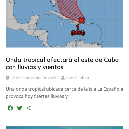
o
r
t
k
i
r
Onda tropical afectará el este de Cuba
con lluvias y vientos
26 De Septiembre De 2025
Portal Cubasí
Una onda tropical ubicada cerca de la isla La Española
provoca hoy fuertes lluvias y
F
T
C
a
w
o
c
i
m
e
t
p