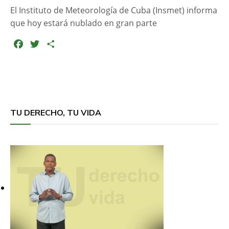
El Instituto de Meteorología de Cuba (Insmet) informa
que hoy estará nublado en gran parte
F
T
C
a
w
o
c
i
m
e
t
p
b
t
a
o
e
r
TU DERECHO, TU VIDA
o
r
t
k
i
r