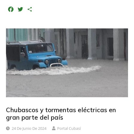
F
T
C
a
w
o
c
i
m
e
t
p
b
t
a
o
e
r
o
r
t
k
i
r
Chubascos y tormentas eléctricas en
gran parte del país
24 De Junio De 2024
Portal Cubasí