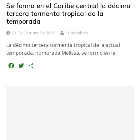
Se forma en el Caribe central la décimo
tercera tormenta tropical de la
temporada
21 De Octubre De 2025
Cubadebate
La décimo tercera tormenta tropical de la actual
temporada, nombrada Melissa, se formó en la
F
T
C
a
w
o
c
i
m
e
t
p
b
t
a
o
e
r
o
r
t
k
i
r