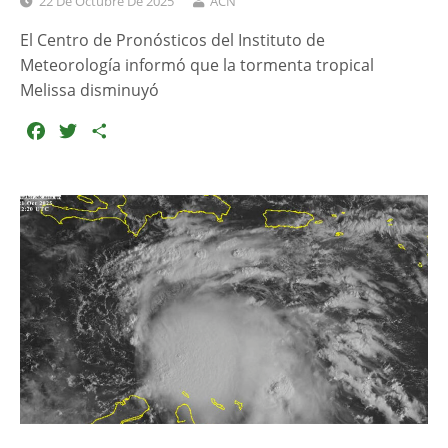
22 De Octubre De 2025
ACN
El Centro de Pronósticos del Instituto de
Meteorología informó que la tormenta tropical
Melissa disminuyó
F
T
C
a
w
o
c
i
m
e
t
p
b
t
a
o
e
r
o
r
t
k
i
r