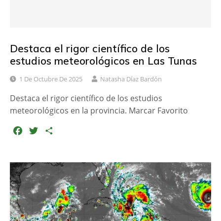
Destaca el rigor científico de los
estudios meteorológicos en Las Tunas
1 De Octubre De 2025
Natasha Díaz Bardón
Destaca el rigor científico de los estudios
meteorológicos en la provincia. Marcar Favorito
F
T
C
a
w
o
c
i
m
e
t
p
b
t
a
o
e
r
o
r
t
k
i