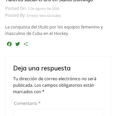
Posted On:
7 De Agosto De 2026
Posted By:
Ernesto Vera González
La conquista del título por los equipos femenino y
masculino de Cuba en el Hockey
F
T
C
a
w
o
c
i
m
e
t
p
Deja una respuesta
b
t
a
o
e
r
Tu dirección de correo electrónico no será
o
r
t
publicada.
Los campos obligatorios están
k
i
marcados con
*
r
Comentario
*