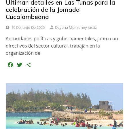
Ultiman detalles en Las Tunas para la
celebración de la Jornada
Cucalambeana
19 De Junio De 2026
Dayana Menzoney Justiz
Autoridades políticas y gubernamentales, junto con
directivos del sector cultural, trabajan en la
organización de
F
T
C
a
w
o
c
i
m
e
t
p
b
t
a
o
e
r
o
r
t
k
i
r