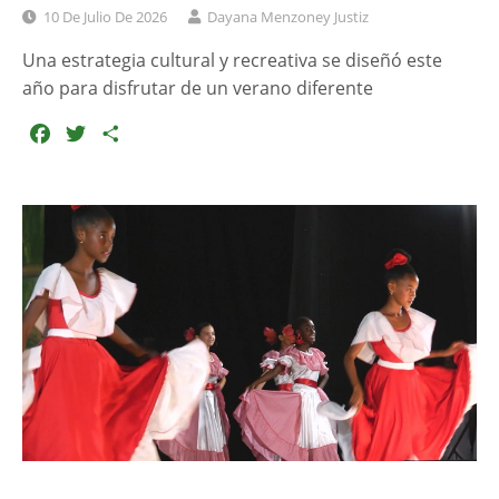
10 De Julio De 2026
Dayana Menzoney Justiz
Una estrategia cultural y recreativa se diseñó este
año para disfrutar de un verano diferente
F
T
C
a
w
o
c
i
m
e
t
p
b
t
a
o
e
r
o
r
t
k
i
r