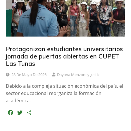
r
Protagonizan estudiantes universitarios
jornada de puertas abiertas en CUPET
Las Tunas
28 De Mayo De 2026
Dayana Menzoney Justiz
Debido a la compleja situación económica del país, el
sector educacional reorganiza la formación
académica.
F
T
C
a
w
o
c
i
m