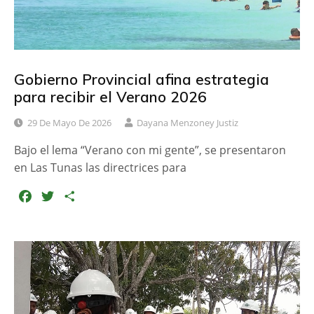
Gobierno Provincial afina estrategia
para recibir el Verano 2026
29 De Mayo De 2026
Dayana Menzoney Justiz
Bajo el lema “Verano con mi gente”, se presentaron
en Las Tunas las directrices para
F
T
C
a
w
o
c
i
m
e
t
p
b
t
a
o
e
r
o
r
t
k
i