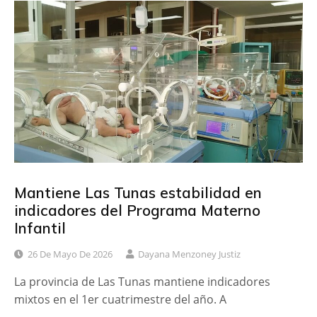
e
t
p
b
t
a
o
e
r
o
r
t
k
i
r
Mantiene Las Tunas estabilidad en
indicadores del Programa Materno
Infantil
26 De Mayo De 2026
Dayana Menzoney Justiz
La provincia de Las Tunas mantiene indicadores
mixtos en el 1er cuatrimestre del año. A