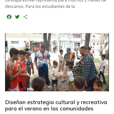
descanso. Para los estudiantes de la
F
T
C
a
w
o
c
i
m
e
t
p
b
t
a
o
e
r
o
r
t
k
i
r
Diseñan estrategia cultural y recreativa
para el verano en las comunidades