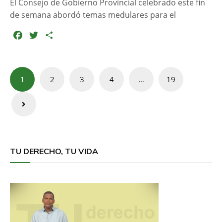
El Consejo de Gobierno Provincial celebrado este fin
de semana abordó temas medulares para el
F
T
C
a
w
o
c
i
m
e
t
p
Navegación
1
2
3
4
…
19
b
t
a
de
o
e
r
entradas
o
r
t
k
i
r
TU DERECHO, TU VIDA