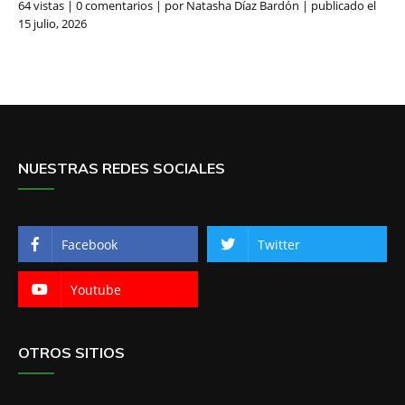
64 vistas
|
0 comentarios
|
por
Natasha Díaz Bardón
|
publicado el
15 julio, 2026
NUESTRAS REDES SOCIALES
Facebook
Twitter
Youtube
OTROS SITIOS