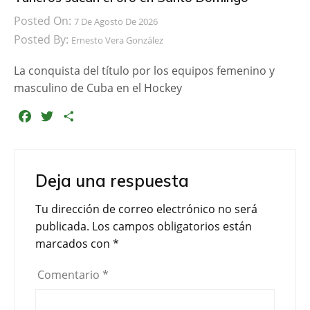
Posted On:
7 De Agosto De 2026
Posted By:
Ernesto Vera González
La conquista del título por los equipos femenino y
masculino de Cuba en el Hockey
F
T
C
a
w
o
c
i
m
e
t
p
Deja una respuesta
b
t
a
o
e
r
Tu dirección de correo electrónico no será
o
r
t
publicada.
Los campos obligatorios están
k
i
marcados con
*
r
Comentario
*