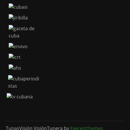
TunasVisión VisiónTunera by
Everestthemes