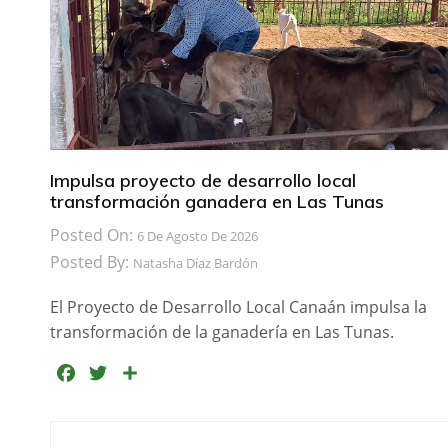
Impulsa proyecto de desarrollo local
transformación ganadera en Las Tunas
Posted On:
6 De Agosto De 2026
Posted By:
Natasha Díaz Bardón
El Proyecto de Desarrollo Local Canaán impulsa la
transformación de la ganadería en Las Tunas.
F
T
C
a
w
o
c
i
m
e
t
p