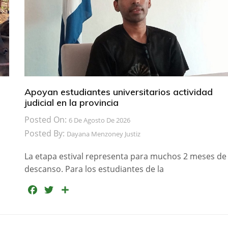
Apoyan estudiantes universitarios actividad
judicial en la provincia
Posted On:
6 De Agosto De 2026
Posted By:
Dayana Menzoney Justiz
La etapa estival representa para muchos 2 meses de
descanso. Para los estudiantes de la
F
T
C
a
w
o
c
i
m
e
t
p