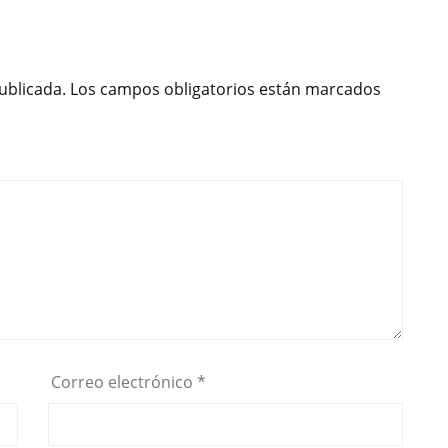
b
t
a
o
e
r
o
r
t
ublicada.
Los campos obligatorios están marcados
k
i
r
Correo electrónico
*