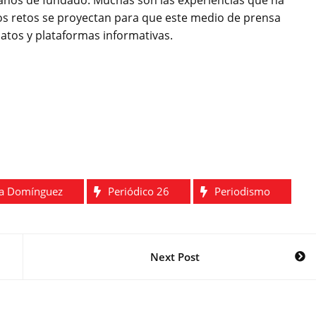
 años de fundado. Muchas son las experiencias que ha
s retos se proyectan para que este medio de prensa
atos y plataformas informativas.
ga Domínguez
Periódico 26
Periodismo
Next Post