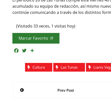
El periódico 26 de Las Tunas cumple este viernes 46
acumulado su equipo de redacción, así mismo nuevo
continúe comunicando a través de los distintos form
(Visitado 33 veces, 1 visitas hoy)
Marcar Favorito
F
T
C
a
w
o
c
i
m
Cultura
Las Tunas
Lianis Ve
e
t
p
b
t
a
o
e
r
Navegación
o
r
t
Prev Post
k
i
de
r
entradas