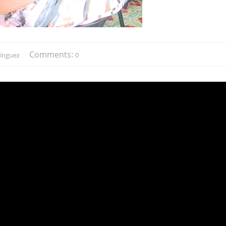
Comments:
ínguez
0