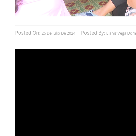
Posted On:
Posted By:
26 De Julio De 2024
Lianis Vega Dom