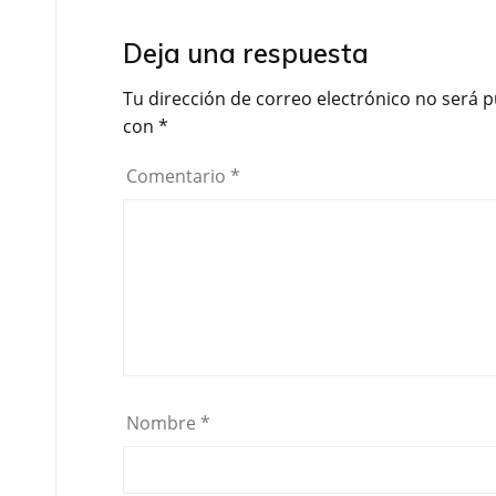
b
t
a
Deja una respuesta
o
e
r
o
r
t
Tu dirección de correo electrónico no será p
k
i
con
*
r
Comentario
*
Nombre
*