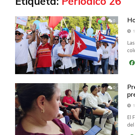
Etiqueta:
Periódico 26
Ho
0
1
Las
col
Pr
0
pr
1
El 
del