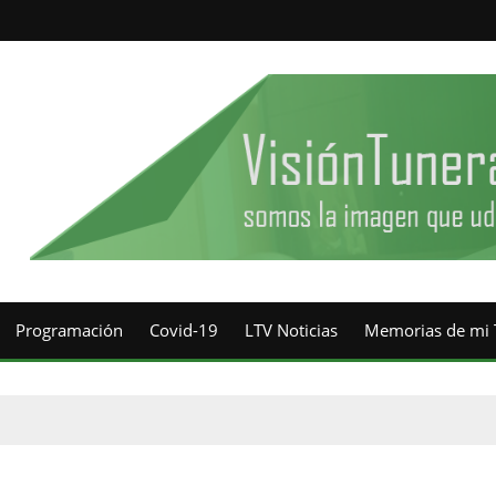
Programación
Covid-19
LTV Noticias
Memorias de mi 