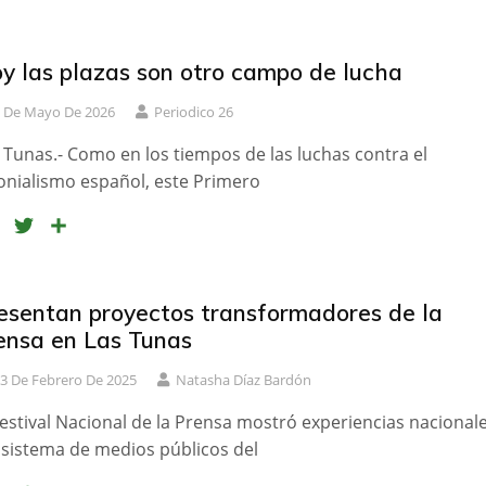
y las plazas son otro campo de lucha
 De Mayo De 2026
Periodico 26
 Tunas.- Como en los tiempos de las luchas contra el
onialismo español, este Primero
F
T
C
a
w
o
c
i
m
e
t
p
esentan proyectos transformadores de la
b
t
a
ensa en Las Tunas
o
e
r
o
r
t
3 De Febrero De 2025
Natasha Díaz Bardón
k
i
Festival Nacional de la Prensa mostró experiencias nacional
r
 sistema de medios públicos del