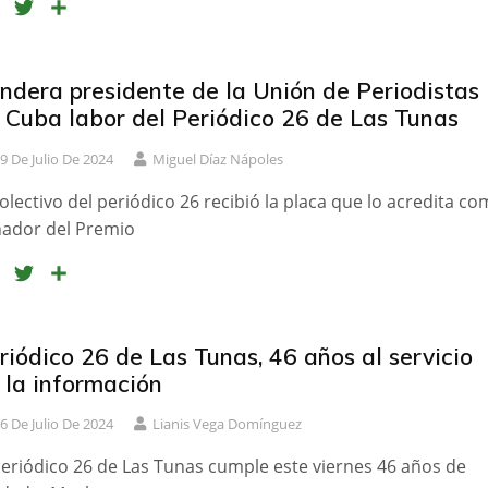
F
T
C
a
w
o
c
i
m
e
t
p
ndera presidente de la Unión de Periodistas
b
t
a
 Cuba labor del Periódico 26 de Las Tunas
o
e
r
9 De Julio De 2024
Miguel Díaz Nápoles
o
r
t
k
i
colectivo del periódico 26 recibió la placa que lo acredita c
r
ador del Premio
F
T
C
a
w
o
c
i
m
e
t
p
riódico 26 de Las Tunas, 46 años al servicio
b
t
a
 la información
o
e
r
6 De Julio De 2024
Lianis Vega Domínguez
o
r
t
k
i
periódico 26 de Las Tunas cumple este viernes 46 años de
r