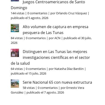
Juegos Centroamericanos de Santo
Domingo
144 vistas
|
0 comentarios
|
por
Orlando Cruz Vázquez
|
publicado el 5 agosto, 2026
Alto volumen de captura en empresa
pesquera de Las Tunas
84 vistas
|
0 comentarios
|
por
ACN
|
publicado el 30 julio,
2026
Distinguen en Las Tunas las mejores
investigaciones científicas en el sector
de la salud
64 vistas
|
0 comentarios
|
por
Natasha Díaz Bardón
|
publicado el 15 julio, 2026
Serie Nacional 65 con nueva extructura
58 vistas
|
0 comentarios
|
por
Ernesto Vera
González
|
publicado el 7 agosto, 2026