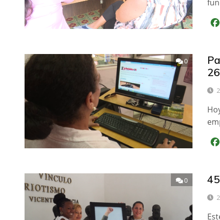
fun
Pa
0
26
2
Hoy
emp
45
0
2
Est