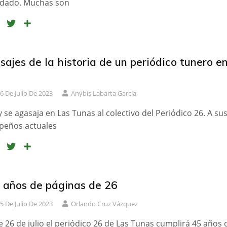
dado. Muchas son
F
T
C
a
w
o
c
i
m
e
t
p
sajes de la historia de un periódico tunero e
b
t
a
o
e
r
6 De Julio De 2023
Anybis Labarta García
o
r
t
k
i
 se agasaja en Las Tunas al colectivo del Periódico 26. A su
r
eños actuales
F
T
C
a
w
o
c
i
m
e
t
p
 años de páginas de 26
b
t
a
5 De Julio De 2023
Orlando Cruz Vázquez
o
e
r
o
r
t
e 26 de julio el periódico 26 de Las Tunas cumplirá 45 años 