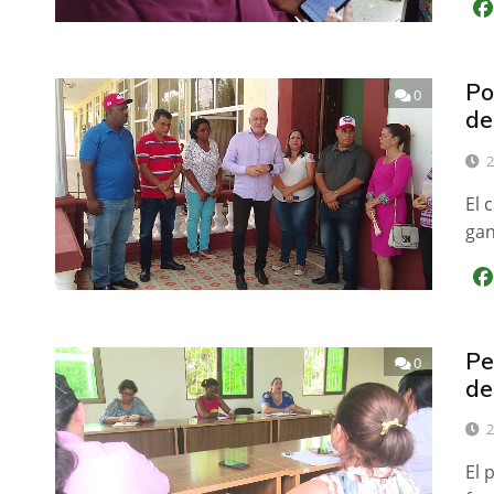
Po
0
de
2
El 
gan
Pe
0
de
2
El 