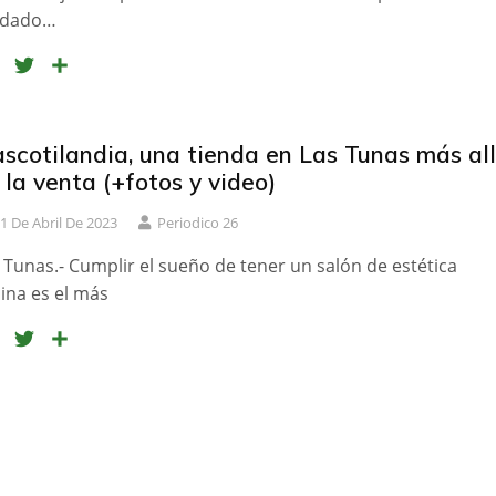
k
i
ndado…
r
F
T
C
a
w
o
c
i
m
e
t
p
scotilandia, una tienda en Las Tunas más al
b
t
a
 la venta (+fotos y video)
o
e
r
o
r
t
1 De Abril De 2023
Periodico 26
k
i
 Tunas.- Cumplir el sueño de tener un salón de estética
r
ina es el más
F
T
C
a
w
o
c
i
m
e
t
p
b
t
a
o
e
r