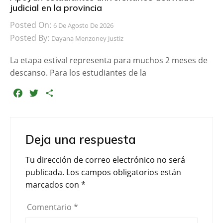
judicial en la provincia
Posted On:
6 De Agosto De 2026
Posted By:
Dayana Menzoney Justiz
La etapa estival representa para muchos 2 meses de
descanso. Para los estudiantes de la
F
T
C
a
w
o
c
i
m
e
t
p
Deja una respuesta
b
t
a
o
e
r
Tu dirección de correo electrónico no será
o
r
t
publicada.
Los campos obligatorios están
k
i
marcados con
*
r
Comentario
*