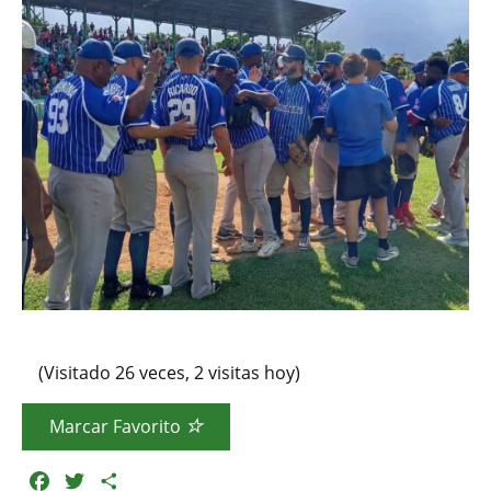
(Visitado 26 veces, 2 visitas hoy)
Marcar Favorito
F
T
C