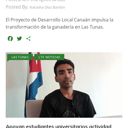
Posted By:
Natasha Díaz Bardón
El Proyecto de Desarrollo Local Canaán impulsa la
transformación de la ganadería en Las Tunas.
F
T
C
a
w
o
c
i
m
LAS TUNAS
LTV NOTICIAS
e
t
p
b
t
a
o
e
r
o
r
t
k
i
r
Apoyan estudiantes universitarios actividad