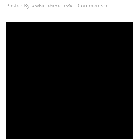
Posted By:
Comments:
Anybis Labarta García
0