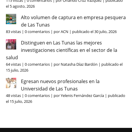
115 vistas
|
0 comentarios
|
por
Orlando Cruz Vázquez
|
publicado
el 5 agosto, 2026
Alto volumen de captura en empresa pesquera
de Las Tunas
83 vistas
|
0 comentarios
|
por
ACN
|
publicado el 30 julio, 2026
Distinguen en Las Tunas las mejores
investigaciones científicas en el sector de la
salud
64 vistas
|
0 comentarios
|
por
Natasha Díaz Bardón
|
publicado el
15 julio, 2026
Egresan nuevos profesionales en la
Universidad de Las Tunas
48 vistas
|
0 comentarios
|
por
Yelenis Fernández García
|
publicado
el 15 julio, 2026