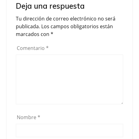
Deja una respuesta
b
t
a
o
e
r
Tu dirección de correo electrónico no será
o
r
t
publicada.
Los campos obligatorios están
k
i
marcados con
*
r
Comentario
*
Nombre
*