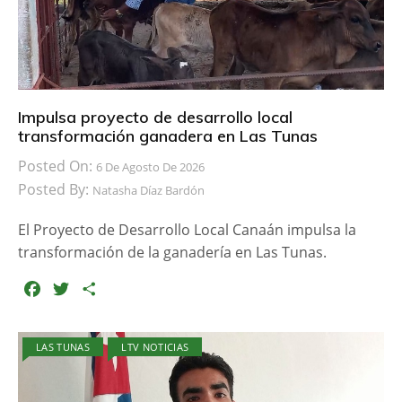
Impulsa proyecto de desarrollo local
transformación ganadera en Las Tunas
Posted On:
6 De Agosto De 2026
Posted By:
Natasha Díaz Bardón
El Proyecto de Desarrollo Local Canaán impulsa la
transformación de la ganadería en Las Tunas.
F
T
C
a
w
o
c
i
m
LAS TUNAS
LTV NOTICIAS
e
t
p
b
t
a
o
e
r