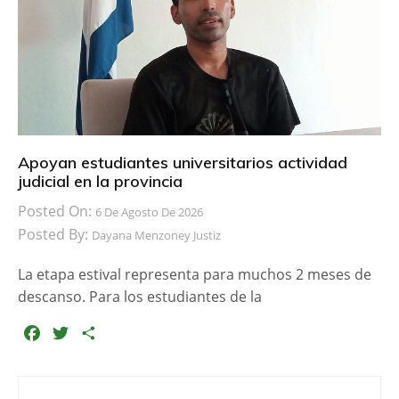
o
r
t
k
i
r
Apoyan estudiantes universitarios actividad
judicial en la provincia
Posted On:
6 De Agosto De 2026
Posted By:
Dayana Menzoney Justiz
La etapa estival representa para muchos 2 meses de
descanso. Para los estudiantes de la
F
T
C
a
w
o
c
i
m
e
t
p