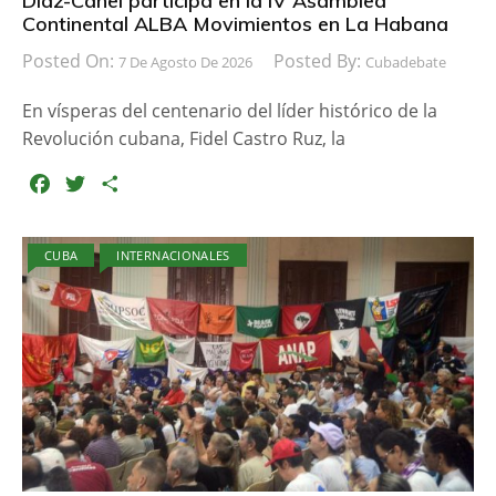
Díaz-Canel participa en la IV Asamblea
Continental ALBA Movimientos en La Habana
Posted On:
Posted By:
7 De Agosto De 2026
Cubadebate
En vísperas del centenario del líder histórico de la
Revolución cubana, Fidel Castro Ruz, la
F
T
C
a
w
o
c
i
m
CUBA
INTERNACIONALES
e
t
p
b
t
a
o
e
r
o
r
t
k
i
r