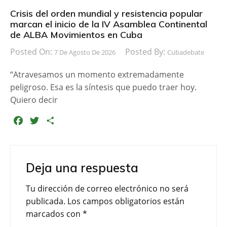
Crisis del orden mundial y resistencia popular
marcan el inicio de la IV Asamblea Continental
de ALBA Movimientos en Cuba
Posted On:
Posted By:
7 De Agosto De 2026
Cubadebate
“Atravesamos un momento extremadamente
peligroso. Esa es la síntesis que puedo traer hoy.
Quiero decir
F
T
C
a
w
o
c
i
m
e
t
p
Deja una respuesta
b
t
a
o
e
r
Tu dirección de correo electrónico no será
o
r
t
publicada.
Los campos obligatorios están
k
i
marcados con
*
r