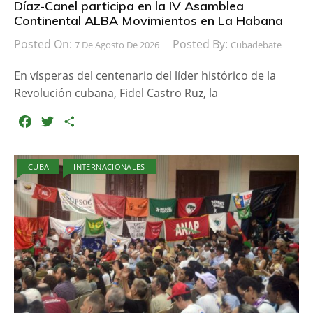
Díaz-Canel participa en la IV Asamblea
Continental ALBA Movimientos en La Habana
Posted On:
Posted By:
7 De Agosto De 2026
Cubadebate
En vísperas del centenario del líder histórico de la
Revolución cubana, Fidel Castro Ruz, la
F
T
C
a
w
o
c
i
m
CUBA
INTERNACIONALES
e
t
p
b
t
a
o
e
r
o
r
t
k
i
r