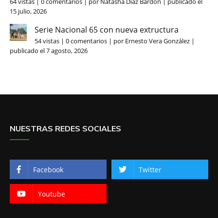
64 vistas
|
0 comentarios
|
por
Natasha Díaz Bardón
|
publicado el
15 julio, 2026
Serie Nacional 65 con nueva extructura
54 vistas
|
0 comentarios
|
por
Ernesto Vera González
|
publicado el 7 agosto, 2026
NUESTRAS REDES SOCIALES
Facebook
Twitter
Youtube