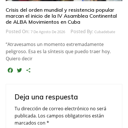
Crisis del orden mundial y resistencia popular
marcan el inicio de la IV Asamblea Continental
de ALBA Movimientos en Cuba
Posted On:
Posted By:
7 De Agosto De 2026
Cubadebate
“Atravesamos un momento extremadamente
peligroso. Esa es la síntesis que puedo traer hoy.
Quiero decir
F
T
C
a
w
o
c
i
m
e
t
p
Deja una respuesta
b
t
a
o
e
r
Tu dirección de correo electrónico no será
o
r
t
publicada.
Los campos obligatorios están
k
i
marcados con
*
r