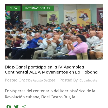
CUBA
INTERNACIONALES
Díaz-Canel participa en la IV Asamblea
Continental ALBA Movimientos en La Habana
Posted On:
Posted By:
7 De Agosto De 2026
Cubadebate
En vísperas del centenario del líder histórico de la
Revolución cubana, Fidel Castro Ruz, la
F
T
C