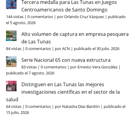
Tercera medalla para Las Tunas en Juegos
Centroamericanos de Santo Domingo
144 vistas
|
0 comentarios
|
por
Orlando Cruz Vázquez
|
publicado
el 5 agosto, 2026
Alto volumen de captura en empresa pesquera
de Las Tunas
84 vistas
|
0 comentarios
|
por
ACN
|
publicado el 30 julio, 2026
Serie Nacional 65 con nueva extructura
83 vistas
|
0 comentarios
|
por
Ernesto Vera González
|
publicado el 7 agosto, 2026
Distinguen en Las Tunas las mejores
investigaciones científicas en el sector de la
salud
64 vistas
|
0 comentarios
|
por
Natasha Díaz Bardón
|
publicado el
15 julio, 2026