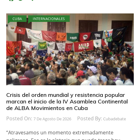
a
w
o
c
i
m
CUBA
INTERNACIONALES
e
t
p
b
t
a
o
e
r
o
r
t
k
i
r
Crisis del orden mundial y resistencia popular
marcan el inicio de la IV Asamblea Continental
de ALBA Movimientos en Cuba
Posted On:
Posted By:
7 De Agosto De 2026
Cubadebate
“Atravesamos un momento extremadamente