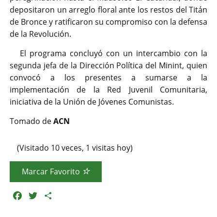
depositaron un arreglo floral ante los restos del Titán
de Bronce y ratificaron su compromiso con la defensa
de la Revolución.
El programa concluyó con un intercambio con la
segunda jefa de la Dirección Política del Minint, quien
convocó a los presentes a sumarse a la
implementación de la Red Juvenil Comunitaria,
iniciativa de la Unión de Jóvenes Comunistas.
Tomado de
ACN
(Visitado 10 veces, 1 visitas hoy)
Marcar Favorito
F
T
C
a
w
o