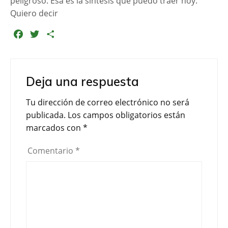
peligroso. Esa es la síntesis que puedo traer hoy.
Quiero decir
F
T
C
a
w
o
c
i
m
e
t
p
Deja una respuesta
b
t
a
o
e
r
Tu dirección de correo electrónico no será
o
r
t
publicada.
Los campos obligatorios están
k
i
marcados con
*
r
Comentario
*