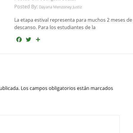
Posted By:
Dayana Menzoney Justiz
La etapa estival representa para muchos 2 meses de
descanso. Para los estudiantes de la
F
T
C
a
w
o
c
i
m
e
t
p
b
t
a
o
e
r
o
r
t
ublicada.
Los campos obligatorios están marcados
k
i
r