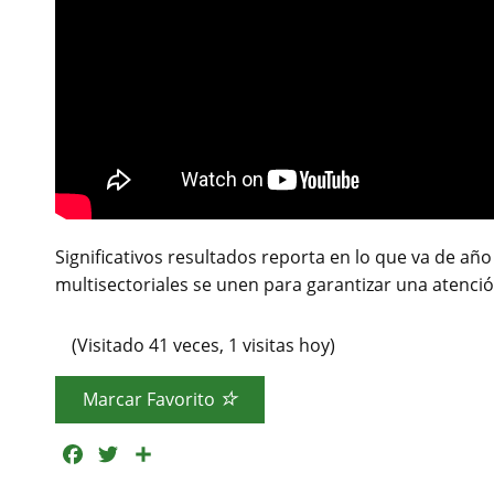
Significativos resultados reporta en lo que va de añ
multisectoriales se unen para garantizar una atención 
(Visitado 41 veces, 1 visitas hoy)
Marcar Favorito
F
T
C
a
w
o