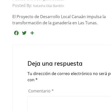
Posted By:
Natasha Díaz Bardón
El Proyecto de Desarrollo Local Canaán impulsa la
transformación de la ganadería en Las Tunas.
F
T
C
a
w
o
c
i
m
e
t
p
b
t
a
Deja una respuesta
o
e
r
o
r
t
Tu dirección de correo electrónico no será p
k
i
con
*
r
Comentario
*