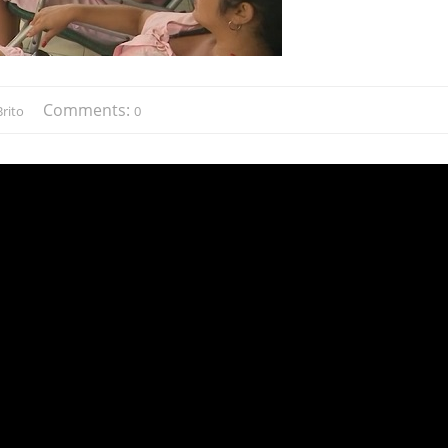
Comments:
rito
0