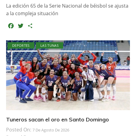
La edición 65 de la Serie Nacional de béisbol se ajusta
a la compleja situación
F
T
C
a
w
o
c
i
m
DEPORTES
LAS TUNAS
e
t
p
b
t
a
o
e
r
o
r
t
k
i
r
Tuneros sacan el oro en Santo Domingo
Posted On:
7 De Agosto De 2026