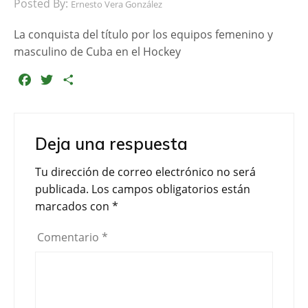
Posted By:
Ernesto Vera González
La conquista del título por los equipos femenino y
masculino de Cuba en el Hockey
F
T
C
a
w
o
c
i
m
e
t
p
Deja una respuesta
b
t
a
o
e
r
Tu dirección de correo electrónico no será
o
r
t
publicada.
Los campos obligatorios están
k
i
marcados con
*
r
Comentario
*