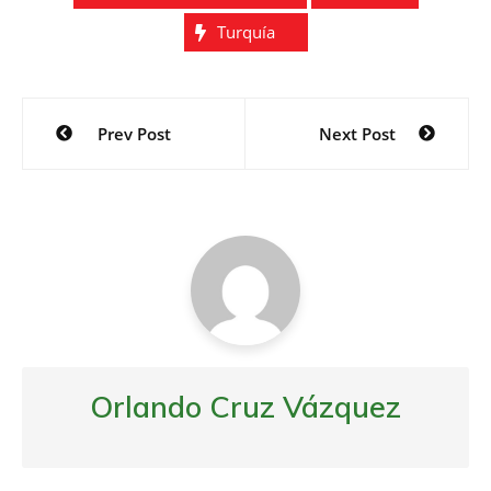
k
i
Turquía
r
Navegación
Prev Post
Next Post
de
entradas
Orlando Cruz Vázquez