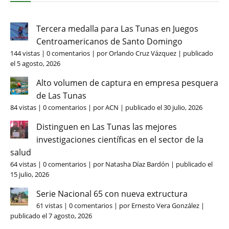
Tercera medalla para Las Tunas en Juegos
Centroamericanos de Santo Domingo
144 vistas
|
0 comentarios
|
por
Orlando Cruz Vázquez
|
publicado
el 5 agosto, 2026
Alto volumen de captura en empresa pesquera
de Las Tunas
84 vistas
|
0 comentarios
|
por
ACN
|
publicado el 30 julio, 2026
Distinguen en Las Tunas las mejores
investigaciones científicas en el sector de la
salud
64 vistas
|
0 comentarios
|
por
Natasha Díaz Bardón
|
publicado el
15 julio, 2026
Serie Nacional 65 con nueva extructura
61 vistas
|
0 comentarios
|
por
Ernesto Vera González
|
publicado el 7 agosto, 2026