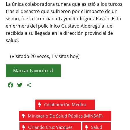
La única colaboradora tunera que asistió a los turcos
tras el desastre que sufrieron por el impacto de un
sismo, fue la Licenciada Taymí Rodríguez Pavón. Esta
enfermera del policlínico Gustavo Aldereguía fue
recibida a su llegada en la dirección provincial de
salud.
(Visitado 20 veces, 1 visitas hoy)
Marcar Favorito
F
T
C
a
w
o
c
i
m
Colaboración Médica
e
t
p
b
t
a
Ministerio De Salud Pública (MINSAP)
o
e
r
o
r
t
Orlando Cruz Vázquez
Salud