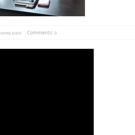
Comments:
oney Justiz
0