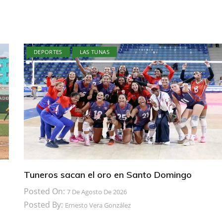
DEPORTES
LAS TUNAS
Tuneros sacan el oro en Santo Domingo
Posted On:
7 De Agosto De 2026
Posted By:
Ernesto Vera González