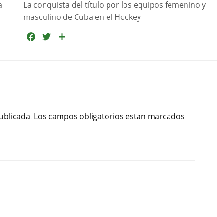
a
La conquista del título por los equipos femenino y
masculino de Cuba en el Hockey
F
T
C
a
w
o
c
i
m
e
t
p
b
t
a
o
e
r
o
r
t
ublicada.
Los campos obligatorios están marcados
k
i
r