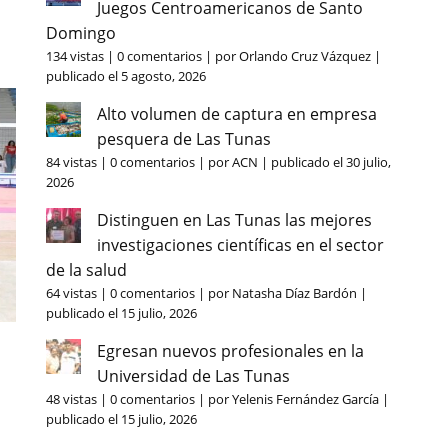
Juegos Centroamericanos de Santo
Domingo
134 vistas
|
0 comentarios
|
por
Orlando Cruz Vázquez
|
publicado el 5 agosto, 2026
Alto volumen de captura en empresa
pesquera de Las Tunas
84 vistas
|
0 comentarios
|
por
ACN
|
publicado el 30 julio,
2026
Distinguen en Las Tunas las mejores
investigaciones científicas en el sector
de la salud
64 vistas
|
0 comentarios
|
por
Natasha Díaz Bardón
|
publicado el 15 julio, 2026
Egresan nuevos profesionales en la
Universidad de Las Tunas
48 vistas
|
0 comentarios
|
por
Yelenis Fernández García
|
publicado el 15 julio, 2026