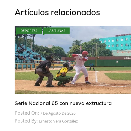
Artículos relacionados
DEPORTES
LAS TUNAS
Serie Nacional 65 con nueva extructura
Posted On:
7 De Agosto De 2026
Posted By:
Ernesto Vera González