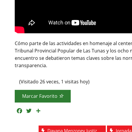
Cómo parte de las actividades en homenaje al centena
Tribunal Provincial Popular de Las Tunas y los ocho mu
encuentro se debatieron temas claves sobre las norm
transparencia.
(Visitado 26 veces, 1 visitas hoy)
Marcar Favorito
F
T
C
a
w
o
c
i
m
Dayana Menzoney Justiz
Jornada 