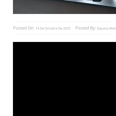
Posted On:
Posted By:
14 De Octubre De 2025
Dayana Menz