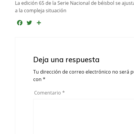
La edición 65 de la Serie Nacional de béisbol se ajust
a la compleja situación
F
T
C
a
w
o
c
i
m
e
t
p
b
t
a
Deja una respuesta
o
e
r
o
r
t
Tu dirección de correo electrónico no será p
k
i
con
*
r
Comentario
*