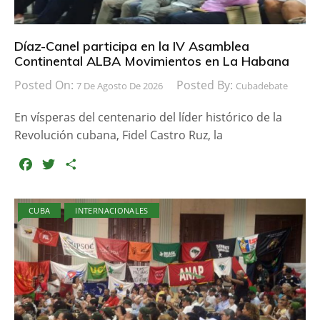
Díaz-Canel participa en la IV Asamblea
Continental ALBA Movimientos en La Habana
Posted On:
Posted By:
7 De Agosto De 2026
Cubadebate
En vísperas del centenario del líder histórico de la
Revolución cubana, Fidel Castro Ruz, la
F
T
C
a
w
o
c
i
m
CUBA
INTERNACIONALES
e
t
p
b
t
a
o
e
r
o
r
t
k
i
r