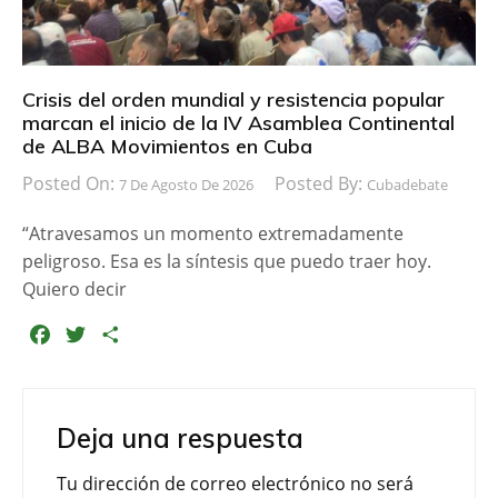
Crisis del orden mundial y resistencia popular
marcan el inicio de la IV Asamblea Continental
de ALBA Movimientos en Cuba
Posted On:
Posted By:
7 De Agosto De 2026
Cubadebate
“Atravesamos un momento extremadamente
peligroso. Esa es la síntesis que puedo traer hoy.
Quiero decir
F
T
C
a
w
o
c
i
m
e
t
p
Deja una respuesta
b
t
a
o
e
r
Tu dirección de correo electrónico no será
o
r
t