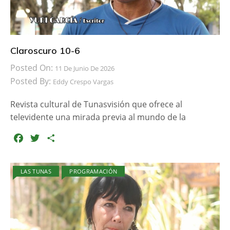
Claroscuro 10-6
Posted On:
11 De Junio De 2026
Posted By:
Eddy Crespo Vargas
Revista cultural de Tunasvisión que ofrece al
televidente una mirada previa al mundo de la
F
T
C
a
w
o
c
i
m
LAS TUNAS
PROGRAMACIÓN
e
t
p
b
t
a
o
e
r
o
r
t
k
i