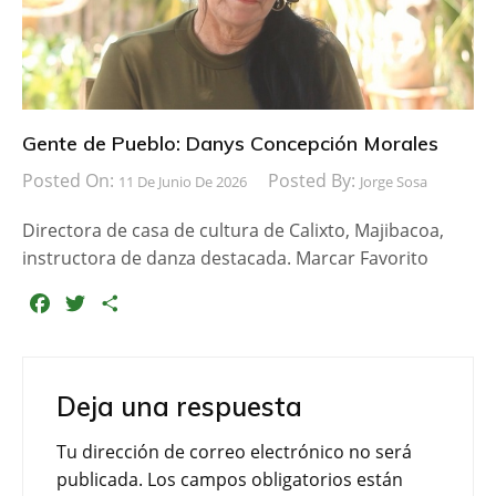
r
Gente de Pueblo: Danys Concepción Morales
Posted On:
Posted By:
11 De Junio De 2026
Jorge Sosa
Directora de casa de cultura de Calixto, Majibacoa,
instructora de danza destacada. Marcar Favorito
F
T
C
a
w
o
c
i
m
e
t
p
Deja una respuesta
b
t
a
o
e
r
Tu dirección de correo electrónico no será
o
r
t
publicada.
Los campos obligatorios están
k
i