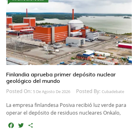
e
t
p
b
t
a
o
e
r
o
r
t
k
i
r
Finlandia aprueba primer depósito nuclear
geológico del mundo
Posted On:
Posted By:
5 De Agosto De 2026
Cubadebate
La empresa finlandesa Posiva recibió luz verde para
operar el depósito de residuos nucleares Onkalo,
F
T
C
a
w
o