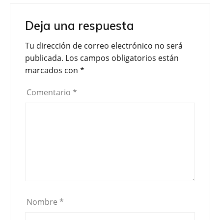
c
i
m
e
t
p
Deja una respuesta
b
t
a
o
e
r
Tu dirección de correo electrónico no será
o
r
t
publicada.
Los campos obligatorios están
k
i
marcados con
*
r
Comentario
*
Nombre
*