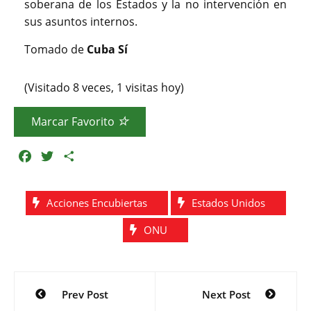
soberana de los Estados y la no intervención en
sus asuntos internos.
Tomado de
Cuba Sí
(Visitado 8 veces, 1 visitas hoy)
Marcar Favorito
F
T
C
a
w
o
c
i
m
Acciones Encubiertas
Estados Unidos
e
t
p
b
t
a
ONU
o
e
r
o
r
t
k
i
Navegación
r
Prev Post
Next Post
de