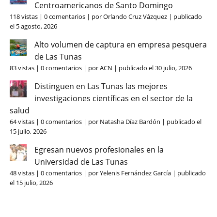
Centroamericanos de Santo Domingo
118 vistas
|
0 comentarios
|
por
Orlando Cruz Vázquez
|
publicado
el 5 agosto, 2026
Alto volumen de captura en empresa pesquera
de Las Tunas
83 vistas
|
0 comentarios
|
por
ACN
|
publicado el 30 julio, 2026
Distinguen en Las Tunas las mejores
investigaciones científicas en el sector de la
salud
64 vistas
|
0 comentarios
|
por
Natasha Díaz Bardón
|
publicado el
15 julio, 2026
Egresan nuevos profesionales en la
Universidad de Las Tunas
48 vistas
|
0 comentarios
|
por
Yelenis Fernández García
|
publicado
el 15 julio, 2026