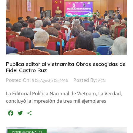
Publica editorial vietnamita Obras escogidas de
Fidel Castro Ruz
Posted On:
Posted By:
5 De Agosto De 2026
ACN
La Editorial Política Nacional de Vietnam, La Verdad,
concluyó la impresión de tres mil ejemplares
F
T
C
a
w
o
c
i
m
INTERNACIONALES