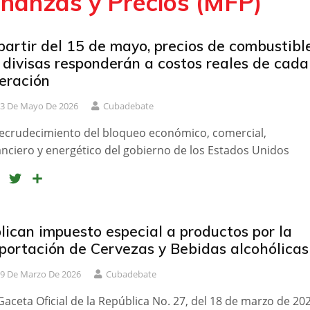
Finanzas y Precios (MFP)
partir del 15 de mayo, precios de combustibl
 divisas responderán a costos reales de cada
eración
3 De Mayo De 2026
Cubadebate
recrudecimiento del bloqueo económico, comercial,
anciero y energético del gobierno de los Estados Unidos
F
T
C
a
w
o
c
i
m
e
t
p
lican impuesto especial a productos por la
b
t
a
portación de Cervezas y Bebidas alcohólicas
o
e
r
9 De Marzo De 2026
Cubadebate
o
r
t
k
i
Gaceta Oficial de la República No. 27, del 18 de marzo de 202