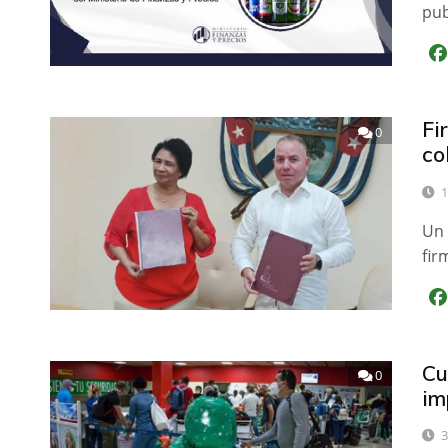
pub
Fi
0
co
1
Un 
fir
Cu
0
im
3