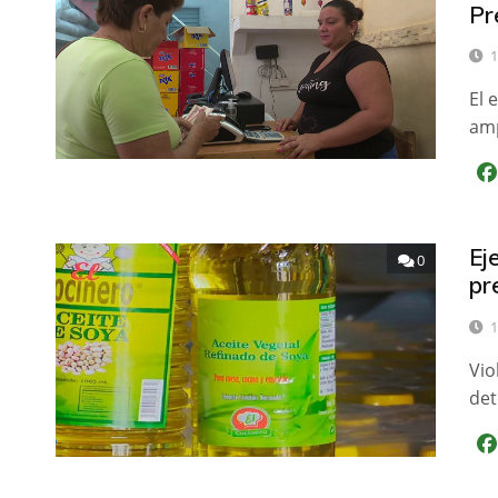
Pr
1
El 
amp
Ej
0
pr
1
Vio
det