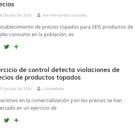
o
e
r
ecios
o
r
t
8 De Julio De 2024
Yoe Hernández González
k
i
r
establecimiento de precios topados para SEIS productos de
lio consumo en la población, es
F
T
C
a
w
o
c
i
m
e
t
p
ercicio de control detecta violaciones de
b
t
a
ecios de productos topados
o
e
r
5 De Julio De 2024
Cubadebate
o
r
t
k
i
laciones en la comercialización y en los precios se han
r
ectado en un ejercicio de
F
T
C
a
w
o
c
i
m