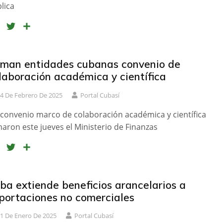
r
lica
F
T
C
a
w
o
c
i
m
e
t
p
rman entidades cubanas convenio de
b
t
a
laboración académica y científica
o
e
r
4 De Febrero De 2025
Portal Cubasí
o
r
t
k
i
convenio marco de colaboración académica y científica
r
maron este jueves el Ministerio de Finanzas
F
T
C
a
w
o
c
i
m
e
t
p
ba extiende beneficios arancelarios a
b
t
a
portaciones no comerciales
o
e
r
1 De Enero De 2025
Portal Cubasí
o
r
t