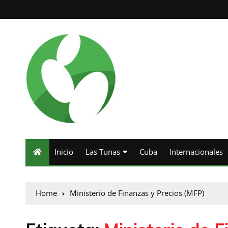
Inicio
Las Tunas
Cuba
Internacionales
Home
Ministerio de Finanzas y Precios (MFP)