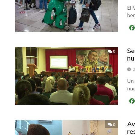
El 
ben
Se
0
nu
2
Un 
nue
Av
0
re