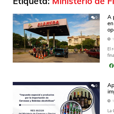
Etiqueta:
Ministerio de 
A 
0
en
op
1
El 
fin
Ap
0
im
1
La 