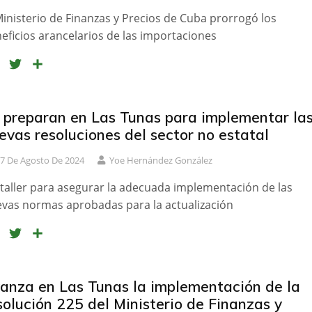
k
i
Ministerio de Finanzas y Precios de Cuba prorrogó los
r
eficios arancelarios de las importaciones
F
T
C
a
w
o
c
i
m
e
t
p
 preparan en Las Tunas para implementar la
b
t
a
evas resoluciones del sector no estatal
o
e
r
7 De Agosto De 2024
Yoe Hernández González
o
r
t
k
i
taller para asegurar la adecuada implementación de las
r
vas normas aprobadas para la actualización
F
T
C
a
w
o
c
i
m
e
t
p
anza en Las Tunas la implementación de la
b
t
a
solución 225 del Ministerio de Finanzas y