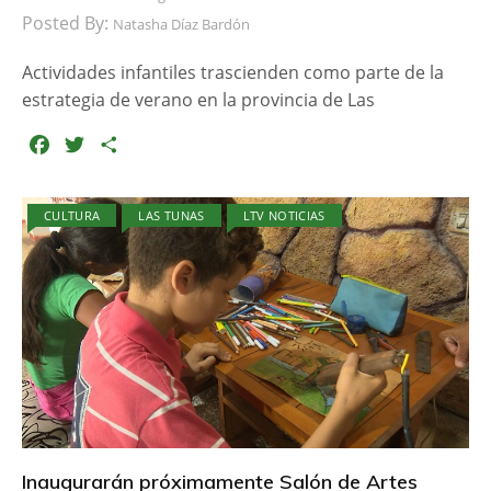
Posted By:
Natasha Díaz Bardón
Actividades infantiles trascienden como parte de la
estrategia de verano en la provincia de Las
F
T
C
a
w
o
c
i
m
CULTURA
LAS TUNAS
LTV NOTICIAS
e
t
p
b
t
a
o
e
r
o
r
t
k
i
r
Inaugurarán próximamente Salón de Artes