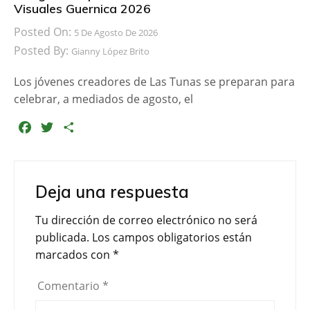
Visuales Guernica 2026
Posted On:
5 De Agosto De 2026
Posted By:
Gianny López Brito
Los jóvenes creadores de Las Tunas se preparan para
celebrar, a mediados de agosto, el
F
T
C
a
w
o
c
i
m
e
t
p
Deja una respuesta
b
t
a
o
e
r
Tu dirección de correo electrónico no será
o
r
t
publicada.
Los campos obligatorios están
k
i
marcados con
*
r
Comentario
*