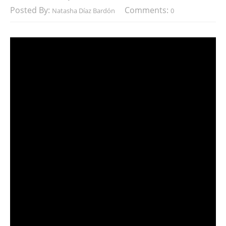
Posted By:
Comments:
Natasha Díaz Bardón
0