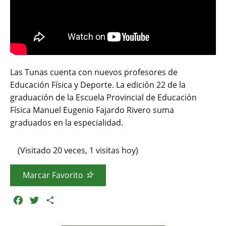
Las Tunas cuenta con nuevos profesores de
Educación Física y Deporte. La edición 22 de la
graduación de la Escuela Provincial de Educación
Física Manuel Eugenio Fajardo Rivero suma
graduados en la especialidad.
(Visitado 20 veces, 1 visitas hoy)
Marcar Favorito
F
T
C
a
w
o
c
i
m