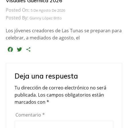
Visuales Guernica 2026
Posted On:
5 De Agosto De 2026
Posted By:
Gianny López Brito
Los jóvenes creadores de Las Tunas se preparan para
celebrar, a mediados de agosto, el
F
T
C
a
w
o
c
i
m
e
t
p
Deja una respuesta
b
t
a
o
e
r
Tu dirección de correo electrónico no será
o
r
t
publicada.
Los campos obligatorios están
k
i
marcados con
*
r
Comentario
*