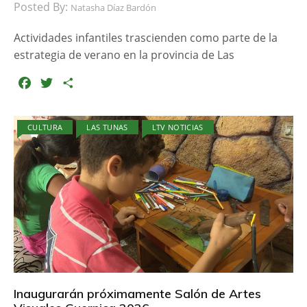
Posted By:
Natasha Díaz Bardón
Actividades infantiles trascienden como parte de la
estrategia de verano en la provincia de Las
F
T
C
a
w
o
c
i
m
CULTURA
LAS TUNAS
LTV NOTICIAS
e
t
p
b
t
a
o
e
r
o
r
t
k
i
r
Inaugurarán próximamente Salón de Artes