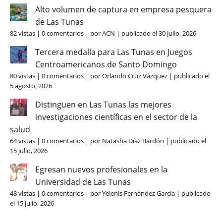
Alto volumen de captura en empresa pesquera
de Las Tunas
82 vistas
|
0 comentarios
|
por
ACN
|
publicado el 30 julio, 2026
Tercera medalla para Las Tunas en Juegos
Centroamericanos de Santo Domingo
80 vistas
|
0 comentarios
|
por
Orlando Cruz Vázquez
|
publicado el
5 agosto, 2026
Distinguen en Las Tunas las mejores
investigaciones científicas en el sector de la
salud
64 vistas
|
0 comentarios
|
por
Natasha Díaz Bardón
|
publicado el
15 julio, 2026
Egresan nuevos profesionales en la
Universidad de Las Tunas
48 vistas
|
0 comentarios
|
por
Yelenis Fernández García
|
publicado
el 15 julio, 2026