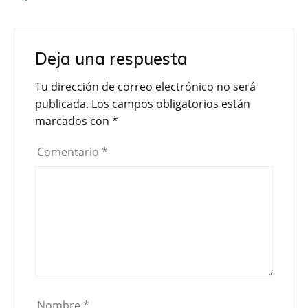
a
w
o
c
i
m
e
t
p
Deja una respuesta
b
t
a
o
e
r
Tu dirección de correo electrónico no será
o
r
t
publicada.
Los campos obligatorios están
k
i
marcados con
*
r
Comentario
*
Nombre
*