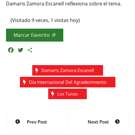
Damaris Zamora Escanell reflexiona sobre el tema.
(Visitado 9 veces, 1 visitas hoy)
Marcar Favorito
F
T
C
a
w
o
c
i
m
Damaris Zamora Escanell
e
t
p
b
t
a
Día Internacional Del Agradecimiento
o
e
r
o
r
t
Las Tunas
k
i
r
Navegación
Prev Post
Next Post
de