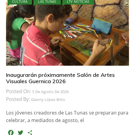
CULTURA
LAS TUNAS
LTV NOTICIAS
e
t
p
b
t
a
o
e
r
o
r
t
k
i
r
Inaugurarán próximamente Salón de Artes
Visuales Guernica 2026
Posted On:
5 De Agosto De 2026
Posted By:
Gianny López Brito
Los jóvenes creadores de Las Tunas se preparan para
celebrar, a mediados de agosto, el
F
T
C