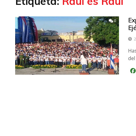
Etiqueta:
Raúl es Raúl
Ex
0
Ej
2
Has
del