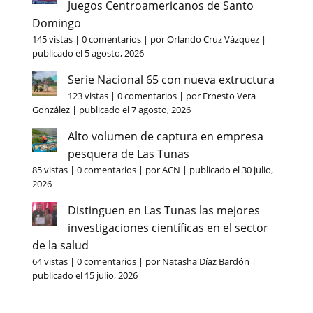
Juegos Centroamericanos de Santo
Domingo
145 vistas
|
0 comentarios
|
por
Orlando Cruz Vázquez
|
publicado el 5 agosto, 2026
Serie Nacional 65 con nueva extructura
123 vistas
|
0 comentarios
|
por
Ernesto Vera
González
|
publicado el 7 agosto, 2026
Alto volumen de captura en empresa
pesquera de Las Tunas
85 vistas
|
0 comentarios
|
por
ACN
|
publicado el 30 julio,
2026
Distinguen en Las Tunas las mejores
investigaciones científicas en el sector
de la salud
64 vistas
|
0 comentarios
|
por
Natasha Díaz Bardón
|
publicado el 15 julio, 2026