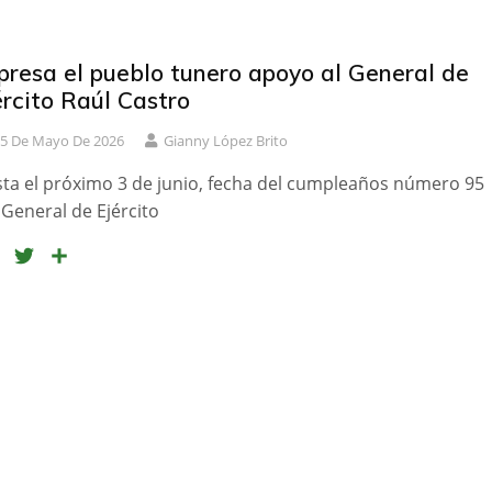
presa el pueblo tunero apoyo al General de
ército Raúl Castro
5 De Mayo De 2026
Gianny López Brito
ta el próximo 3 de junio, fecha del cumpleaños número 95
 General de Ejército
F
T
C
a
w
o
c
i
m
e
t
p
b
t
a
o
e
r
o
r
t
k
i
r