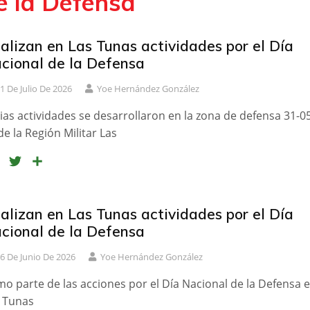
e la Defensa
alizan en Las Tunas actividades por el Día
cional de la Defensa
1 De Julio De 2026
Yoe Hernández González
ias actividades se desarrollaron en la zona de defensa 31-0
de la Región Militar Las
F
T
C
a
w
o
c
i
m
e
t
p
alizan en Las Tunas actividades por el Día
b
t
a
cional de la Defensa
o
e
r
6 De Junio De 2026
Yoe Hernández González
o
r
t
k
i
o parte de las acciones por el Día Nacional de la Defensa 
r
 Tunas