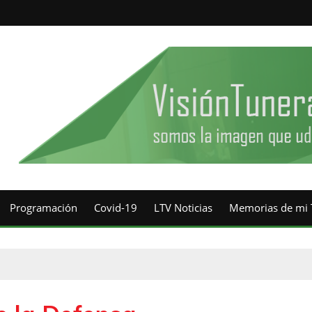
Programación
Covid-19
LTV Noticias
Memorias de mi 