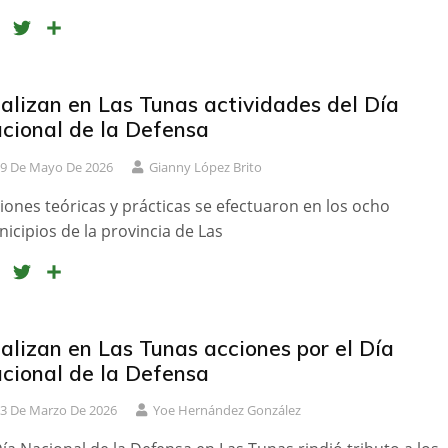
F
T
C
a
w
o
c
i
m
e
t
p
alizan en Las Tunas actividades del Día
b
t
a
cional de la Defensa
o
e
r
9 De Mayo De 2026
Gianny López Brito
o
r
t
k
i
iones teóricas y prácticas se efectuaron en los ocho
r
icipios de la provincia de Las
F
T
C
a
w
o
c
i
m
e
t
p
alizan en Las Tunas acciones por el Día
b
t
a
cional de la Defensa
o
e
r
3 De Marzo De 2026
Yoe Hernández González
o
r
t
k
i