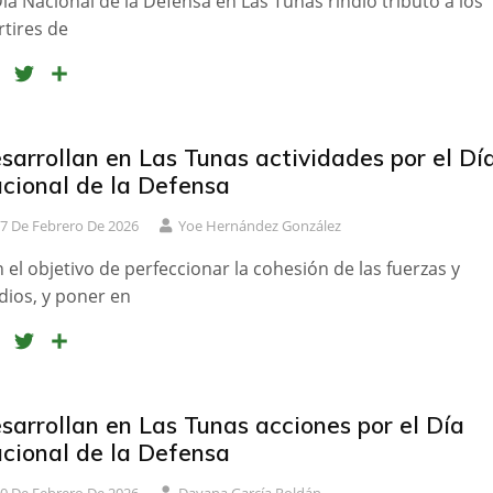
Día Nacional de la Defensa en Las Tunas rindió tributo a los
r
tires de
F
T
C
a
w
o
c
i
m
e
t
p
sarrollan en Las Tunas actividades por el Dí
b
t
a
cional de la Defensa
o
e
r
7 De Febrero De 2026
Yoe Hernández González
o
r
t
k
i
 el objetivo de perfeccionar la cohesión de las fuerzas y
r
ios, y poner en
F
T
C
a
w
o
c
i
m
e
t
p
sarrollan en Las Tunas acciones por el Día
b
t
a
cional de la Defensa
o
e
r