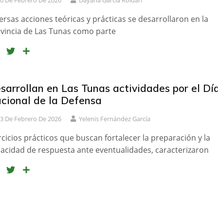
0 De Febrero De 2026
Dayana García Roldán
o
r
t
k
i
ersas acciones teóricas y prácticas se desarrollaron en la
r
vincia de Las Tunas como parte
F
T
C
a
w
o
c
i
m
e
t
p
sarrollan en Las Tunas actividades por el Dí
b
t
a
cional de la Defensa
o
e
r
3 De Febrero De 2026
Yelenis Fernández García
o
r
t
k
i
rcicios prácticos que buscan fortalecer la preparación y la
r
acidad de respuesta ante eventualidades, caracterizaron
F
T
C
a
w
o
c
i
m
e
t
p
b
t
a