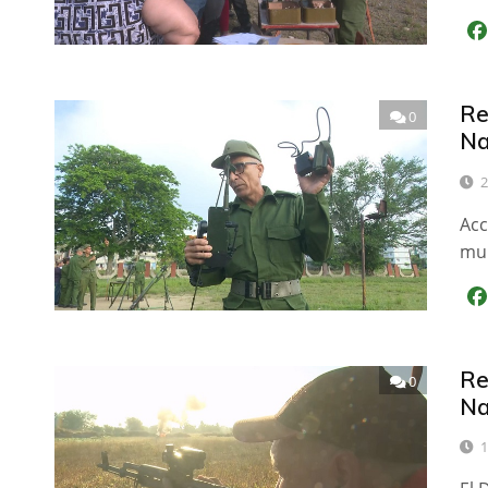
Re
0
Na
2
Acc
mun
Re
0
Na
1