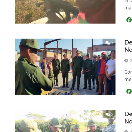
El 
már
De
0
Na
2
Con
med
De
0
Na