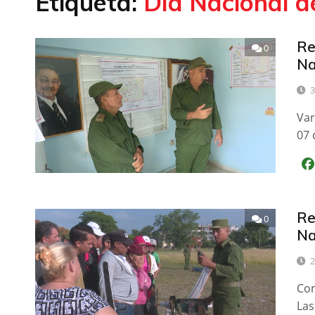
Etiqueta:
Día Nacional d
Re
0
Na
3
Var
07 
Re
0
Na
2
Com
Las