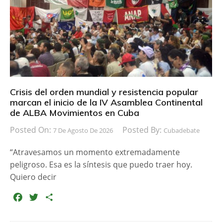
o
r
t
k
i
r
Crisis del orden mundial y resistencia popular
marcan el inicio de la IV Asamblea Continental
de ALBA Movimientos en Cuba
Posted On:
Posted By:
7 De Agosto De 2026
Cubadebate
“Atravesamos un momento extremadamente
peligroso. Esa es la síntesis que puedo traer hoy.
Quiero decir
F
T
C
a
w
o
c
i
m