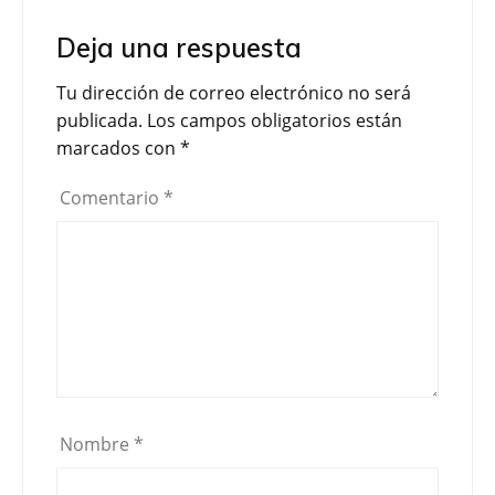
e
t
p
Deja una respuesta
b
t
a
o
e
r
Tu dirección de correo electrónico no será
o
r
t
publicada.
Los campos obligatorios están
k
i
marcados con
*
r
Comentario
*
Nombre
*