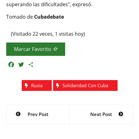
superando las dificultades”, expresó.
Tomado de
Cubadebate
(Visitado 22 veces, 1 visitas hoy)
Marcar Favorito
F
T
C
a
w
o
c
i
m
Rusia
Solidaridad Con Cuba
e
t
p
b
t
a
o
e
r
Navegación
o
r
t
Prev Post
Next Post
k
i
de
r
entradas