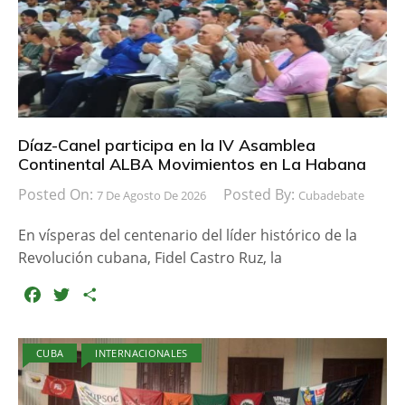
Díaz-Canel participa en la IV Asamblea
Continental ALBA Movimientos en La Habana
Posted On:
Posted By:
7 De Agosto De 2026
Cubadebate
En vísperas del centenario del líder histórico de la
Revolución cubana, Fidel Castro Ruz, la
F
T
C
a
w
o
c
i
m
CUBA
INTERNACIONALES
e
t
p
b
t
a
o
e
r