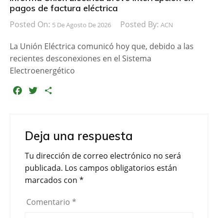
pagos de factura eléctrica
Posted On:
Posted By:
5 De Agosto De 2026
ACN
La Unión Eléctrica comunicó hoy que, debido a las
recientes desconexiones en el Sistema
Electroenergético
F
T
C
a
w
o
c
i
m
e
t
p
Deja una respuesta
b
t
a
o
e
r
Tu dirección de correo electrónico no será
o
r
t
publicada.
Los campos obligatorios están
k
i
marcados con
*
r
Comentario
*