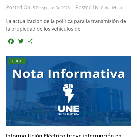
Posted On:
Posted By:
5 De Agosto De 2026
Cubadebate
La actualización de la política para la transmisión de
la propiedad de los vehículos de
F
T
C
a
w
o
c
i
m
CUBA
e
t
p
b
t
a
o
e
r
o
r
t
k
i
r
Informa Unión Eléctrica breve interrupción en